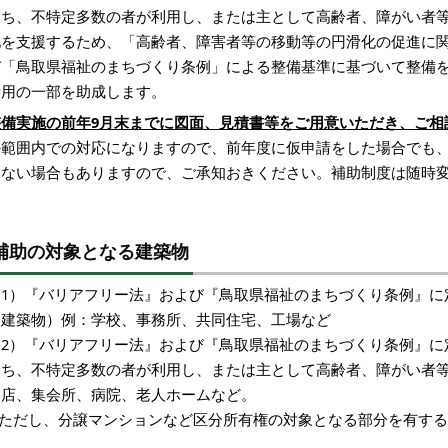
うち、不特定多数の者が利用し、または主として高齢者、障がい者
化を支援するため、「高齢者、障害者等の移動等の円滑化の促進に
び「鳥取県福祉のまちづくり条例」による整備基準に基づいて整備
費用の一部を助成します。
整備実施の前年9月末までに図面、見積書等をご用意いただき、ご相
の範囲内での対応になりますので、前年度に仮申請をした場合でも
きない場合もありますので、ご承知おきください。補助制度は随時
補助の対象となる建築物
（1）『バリアフリー法』および『鳥取県福祉のまちづくり条例』に
る建築物）例：学校、事務所、共同住宅、工場など
（2）『バリアフリー法』および『鳥取県福祉のまちづくり条例』に
うち、不特定多数の者が利用し、または主として高齢者、障がい者
食店、集会所、病院、老人ホームなど。
※ただし、分譲マンションなど区分所有権の対象となる部分を有す
す。