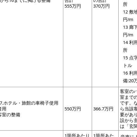
4から16までに掲げる整備
合計
の合計
555万円
370万円
12 
13 
14 
15 
16 
備
客室の
室まで
17.ホテル・旅館の車椅子使用
です。
者用
550万円
366.7万円
ら当該
客室の整備
要があ
設から
は「玄
1箇所あたり
1箇所あた
音声に