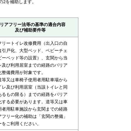
の2を補助します。
リアフリー法等の基準の適合内容
及び補助要件等
フリートイレ改修費用（出入口の自
は引戸化、大型ベッド、ベビーチェ
ビーベッド等の設置）、玄関から当
レ及び利用居室までの経路のバリア
化整備費用が対象です。
道等又は車椅子使用者用駐車場から
イレ及び利用居室（当該トイレと同
あるもの限る）までの経路をバリア
化する必要があります。道等又は車
用者用駐車施設から玄関までの経路
アフリー化の補助は「玄関の整備」
ーをご利用ください。