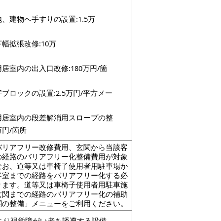
所
敷地、建物へ手すりの設置:1.5万
円/m
廊下幅拡張改修:10万
円/m
利用居室内の出入口改修:180万円/箇
所
点字ブロックの設置:2.5万円/平方メー
トル
利用居室内の段差解消用スロープの整
:20万円/箇所
バリアフリー改修費用、玄関から当該客
の経路のバリアフリー化整備費用が対象
なお、道等又は車椅子使用者用駐車場か
客室までの経路をバリアフリー化する必
ります。道等又は車椅子使用者用駐車施
玄関までの経路のバリアフリー化の補助
関の整備」メニューをご利用ください。
より視覚障がい者を誘導する設備