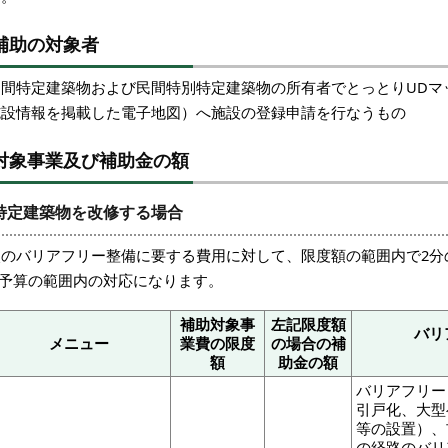
補助の対象者
民間特定建築物および民間特別特定建築物の所有者でとっとりUDマ
施設情報を掲載した電子地図）へ施設の登録申請を行なうもの
対象事業及び補助金の額
特定建築物を改修する場合
次のバリアフリー整備に要する費用に対して、限度額の範囲内で2分
※予算の範囲内の対応になります。
補助対象事
左記限度額
バリ
メニュー
業費の限度
の場合の補
額
助金の額
バリアフリー
引戸化、大型
等の設置）、
の経路のバリ