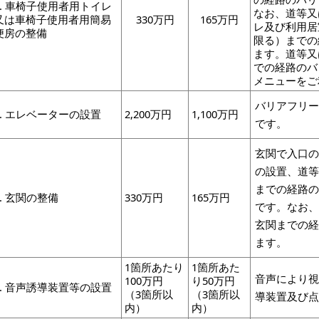
1. 車椅子使用者用トイレ
なお、道等又
又は車椅子使用者用簡易
330万円
165万円
レ及び利用居
便房の整備
限る）までの
ます。道等又
での経路のバ
メニューをご
バリアフリ
2. エレベーターの設置
2,200万円
1,100万円
です。
玄関で入口
の設置、道
までの経路
3. 玄関の整備
330万円
165万円
です。なお
玄関までの
ます。
1箇所あたり
1箇所あた
音声により
100万円
り50万円
4. 音声誘導装置等の設置
（3箇所以
（3箇所以
導装置及び
内）
内）