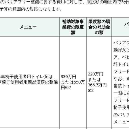
次のバリアフリー整備に要する費用に対して、限度額の範囲内で3分
※予算の範囲内の対応になります。
補助対象事
限度額の場
バ
メニュー
業費の限度
合の補助金
額
の額
バリア
動扉又
ア、ベ
該トイ
フリー
220万円
1.車椅子使用者用トイレ又は
330万円
なお、
または
車椅子使用者用簡易便房の整備
または550万
366.7万円
当該ト
円※2
※2
一階に
フリー
椅子使
のバリ
メニュ