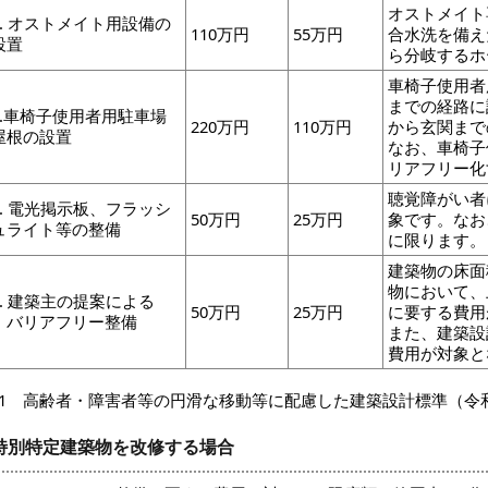
オストメイト
5. オストメイト用設備の
110万円
55万円
合水洗を備え
設置
ら分岐するホ
車椅子使用者
までの経路に
6.車椅子使用者用駐車場
220万円
110万円
から玄関まで
屋根の設置
なお、車椅子
リアフリー化
聴覚障がい者
7. 電光掲示板、フラッシ
50万円
25万円
象です。なお
ュライト等の整備
に限ります。
建築物の床面
物において、
8. 建築主の提案による
50万円
25万円
に要する費用
バリアフリー整備
また、建築設
費用が対象と
※1 高齢者・障害者等の円滑な移動等に配慮した建築設計標準（令
特別特定建築物を改修する場合