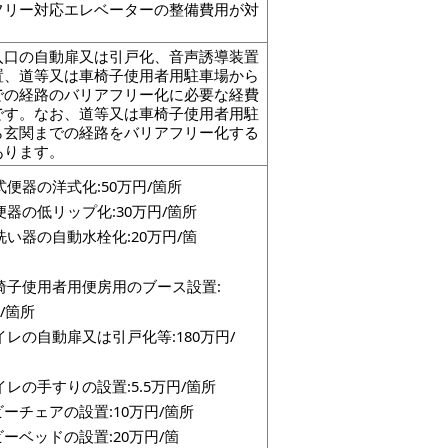
フリー対応エレベーターの整備費用が対
。
入口の自動扉又は引戸化、音声誘導装置
置、道等又は車椅子使用者用駐車場から
での経路のバリアフリー化に必要な経費
です。なお、道等又は車椅子使用者用駐
ら玄関までの経路をバリアフリー化する
あります。
式便器の洋式化:50万円/箇所
便器の低リップ化:30万円/箇所
洗い器の自動水栓化:20万円/箇
所
椅子使用者用便房用のブース設置:
0万円/箇所
イレの自動扉又は引戸化等:180万円/
イレの手すりの設置:5.5万円/箇所
ベビーチェアの設置:10万円/箇所
ベビーベッドの設置:20万円/箇