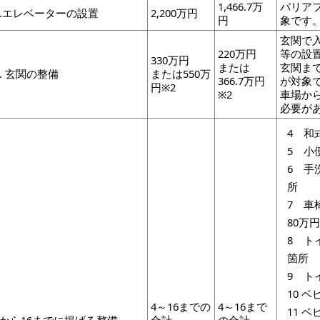
1,466.7万
バリア
2.エレベーターの設置
2,200万円
円
象です
玄関で
220万円
等の設
330万円
または
玄関ま
3. 玄関の整備
または550万
366.7万円
が対象
円※2
※2
車場か
必要が
4 和
5 小
6 手
7 車
8
8 ト
箇所
9 ト
10 
4～16までの
4～16まで
11 