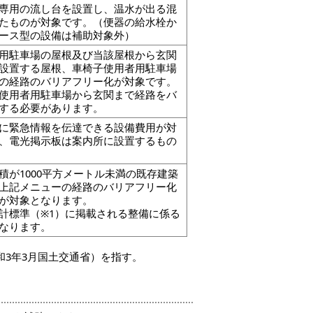
専用の流し台を設置し、温水が出る混
たものが対象です。（便器の給水栓か
ース型の設備は補助対象外）
用駐車場の屋根及び当該屋根から玄関
設置する屋根、車椅子使用者用駐車場
の経路のバリアフリー化が対象です。
使用者用駐車場から玄関まで経路をバ
する必要があります。
に緊急情報を伝達できる設備費用が対
、電光掲示板は案内所に設置するもの
積が1000平方メートル未満の既存建築
上記メニューの経路のバリアフリー化
が対象となります。
計標準（※1）に掲載される整備に係る
なります。
和3年3月国土交通省）を指す。