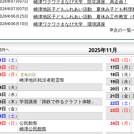
2026年07月07日
崎津ワクワクまなび大学 防災講座 再企画！
2026年07月07日
崎津地区子どもふれあい活動 夏休み子ども料理
2026年06月25日
崎津地区子どもふれあい活動 夏休み工作教室（
2026年06月10日
崎津ワクワクまなび大学 環境講座
次の一覧
2025年11月
1日
（土）
16日
（日）
2日
（日）
17日
（月）
3日
（月）
18日
（火）
文化の日
崎津地区戦没者慰霊祭
19日
（水）
4日
（火）
20日
（木）
5日
（水）
21日
（金）
6日
（木）
学習講座「蹄鉄で作るクラフト体験」
22日
（土）
7日
（金）
23日
（日）
8日
（土）
9日
（日）
公民館祭
24日
（月）
崎津公民館祭