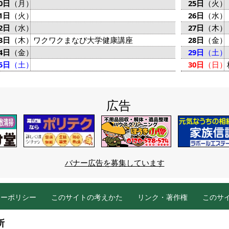
0日
（月）
25日
（火）
1日
（火）
26日
（水）
2日
（水）
27日
（木）
3日
（木）
ワクワクまなび大学健康講座
28日
（金）
4日
（金）
29日
（土）
5日
（土）
30日
（日）
広告
バナー広告を募集しています
シーポリシー
このサイトの考えかた
リンク・著作権
このサ
所