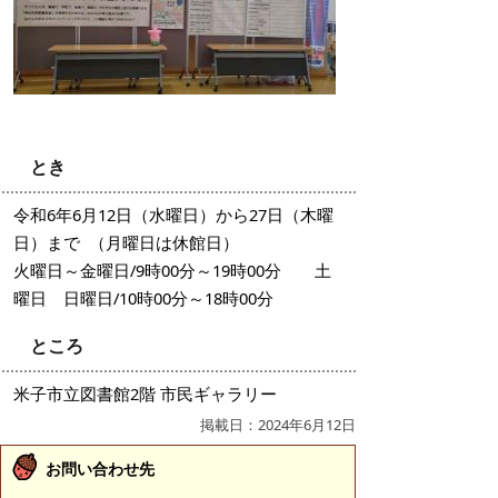
とき
令和6年6月12日（水曜日）から27日（木曜
日）まで （月曜日は休館日）
火曜日～金曜日/9時00分～19時00分 土
曜日 日曜日/10時00分～18時00分
ところ
米子市立図書館2階 市民ギャラリー
掲載日：2024年6月12日
お問い合わせ先