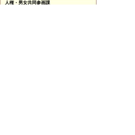
人権・男女共同参画課
所在地/〒683-0811 鳥取県米子市錦町一丁目139番
地3 （ふれあいの里）
電話/0859-23-5415 ファクシミリ/0859-37-3184 Eメ
ール/
jinkenseisaku@city.yonago.lg.jp
ページの先頭へ戻る
広告
バナー広告を募集しています