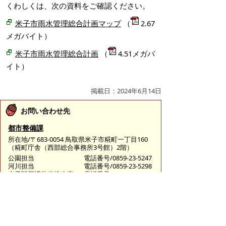
くわしくは、次の資料をご確認ください。
米子市雨水管理総合計画マップ
（
2.67
メガバイト）
米子市雨水管理総合計画
（
4.51メガバ
イト）
掲載日：2024年6月14日
お問い合わせ先
都市整備課
所在地/〒683-0054 鳥取県米子市糀町一丁目160
（糀町庁舎（西部総合事務所3号館）2階）
公園担当
電話番号/0859-23-5247
河川担当
電話番号/0859-23-5298
米子駅周辺整備推進室
電話番号/0859-23-5200
E-mail/
toshiseibi@city.yonago.lg.jp
ページの先頭へ戻る
広告