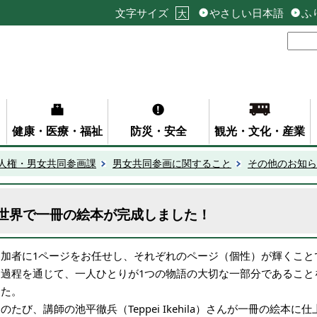
文字サイズ
やさしい日本語
ふ
大
健康・医療・福祉
防災・安全
観光・文化・産業
人権・男女共同参画課
男女共同参画に関すること
その他のお知ら
世界で一冊の絵本が完成しました！
参加者に1ページをお任せし、それぞれのページ（個性）が輝くこと
る過程を通じて、一人ひとりが1つの物語の大切な一部分であること
した。
のたび、講師の池平徹兵（Teppei Ikehila）さんが一冊の絵本