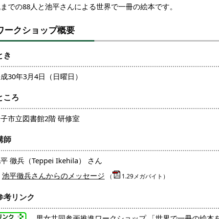
代までの88人と池平さんによる世界で一冊の絵本です。
ワークショップ概要
とき
成30年3月4日（日曜日）
ところ
子市立図書館2階 研修室
講師
平 徹兵（Teppei Ikehila） さん
池平徹兵さんからのメッセージ
（
1.29メガバイト）
参考リンク
…
男女共同参画推進ワークショップ 「世界で一冊の絵本