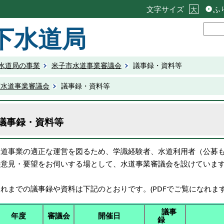
文字サイズ
ふ
大
下水道局
水道局の事業
米子市水道事業審議会
議事録・資料等
市水道事業審議会
議事録・資料等
議事録・資料等
水道事業の適正な運営を図るため、学識経験者、水道利用者（公募
の意見・要望をお伺いする場として、水道事業審議会を設けていま
れまでの議事録や資料は下記のとおりです。(PDFでご覧になれます
議事
年度
審議会
開催日
録