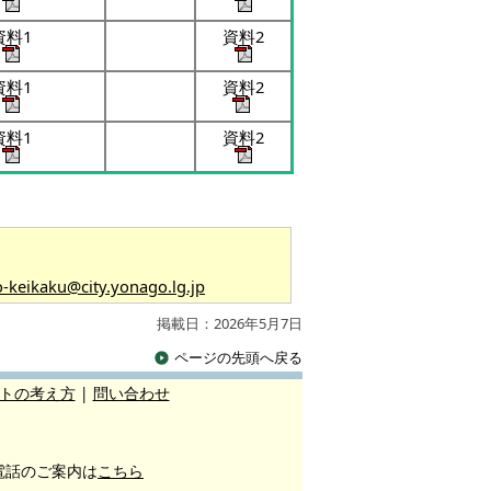
資料1
資料2
資料1
資料2
資料1
資料2
o-keikaku@city.yonago.lg.jp
掲載日：2026年5月7日
ページの先頭へ戻る
トの考え方
|
問い合わせ
電話のご案内は
こちら