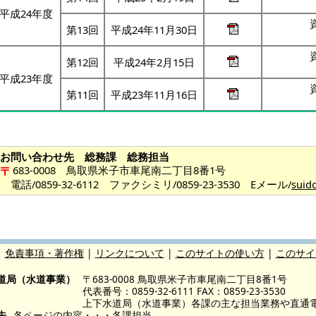
平成24年度
第13回
平成24年11月30日
第12回
平成24年2月15日
平成23年度
第11回
平成23年11月16日
お問い合わせ先 総務課 総務担当
683-0008 鳥取県米子市車尾南二丁目8番1号
電話/0859-32-6112 ファクシミリ/0859-23-3530 Eメール/
suid
|
免責事項・著作権
|
リンクについて
|
このサイトの使い方
|
このサイ
道局（水道事業）
〒683-0008 鳥取県米子市車尾南二丁目8番1号
代表番号：0859-32-6111 FAX：0859-23-3530
上下水道局（水道事業）各課の主な担当業務や直通
先
各ページの内容・・・各課担当