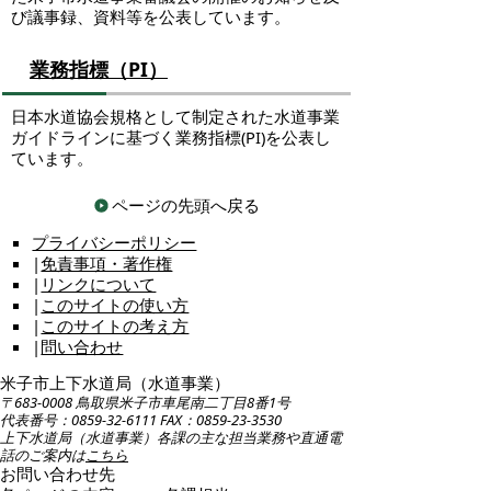
び議事録、資料等を公表しています。
業務指標（PI）
日本水道協会規格として制定された水道事業
ガイドラインに基づく業務指標(PI)を公表し
ています。
ページの先頭へ戻る
プライバシーポリシー
|
免責事項・著作権
|
リンクについて
|
このサイトの使い方
|
このサイトの考え方
|
問い合わせ
米子市上下水道局（水道事業）
〒683-0008 鳥取県米子市車尾南二丁目8番1号
代表番号：0859-32-6111 FAX：0859-23-3530
上下水道局（水道事業）各課の主な担当業務や直通電
話のご案内は
こちら
お問い合わせ先