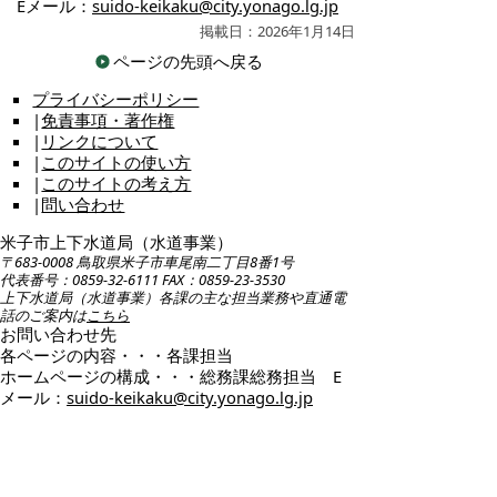
Eメール：
suido-keikaku@city.yonago.lg.jp
掲載日：2026年1月14日
ページの先頭へ戻る
プライバシーポリシー
|
免責事項・著作権
|
リンクについて
|
このサイトの使い方
|
このサイトの考え方
|
問い合わせ
米子市上下水道局（水道事業）
〒683-0008 鳥取県米子市車尾南二丁目8番1号
代表番号：0859-32-6111 FAX：0859-23-3530
上下水道局（水道事業）各課の主な担当業務や直通電
話のご案内は
こちら
お問い合わせ先
各ページの内容・・・各課担当
ホームページの構成・・・総務課総務担当 E
メール：
suido-keikaku@city.yonago.lg.jp
広告