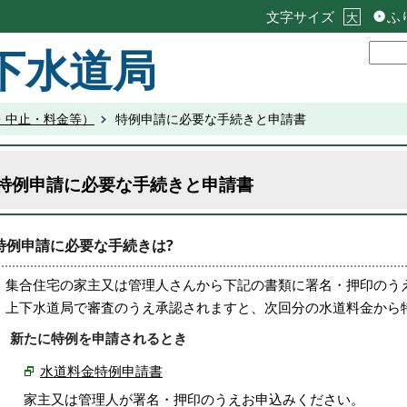
文字サイズ
ふ
大
下水道局
・中止・料金等）
特例申請に必要な手続きと申請書
特例申請に必要な手続きと申請書
特例申請に必要な手続きは?
集合住宅の家主又は管理人さんから下記の書類に署名・押印のう
上下水道局で審査のうえ承認されますと、次回分の水道料金から
新たに特例を申請されるとき
水道料金特例申請書
家主又は管理人が署名・押印のうえお申込みください。