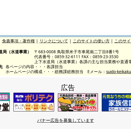
|
免責事項・著作権
|
リンクについて
|
このサイトの使い方
|
このサイ
道局（水道事業）
〒683-0008 鳥取県米子市車尾南二丁目8番1号
代表番号：0859-32-6111 FAX：0859-23-3530
上下水道局（水道事業）各課の主な担当業務や直通
先
各ページの内容・・・各課担当
ホームページの構成・・・総務課総務担当 Eメール：
suido-keikaku
広告
バナー広告を募集しています