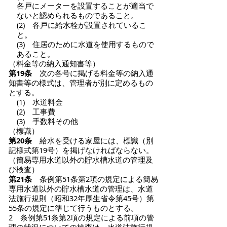
各戸にメーターを設置することが適当で
ないと認められるものであること。
(2) 各戸に給水栓が設置されているこ
と。
(3) 住居のために水道を使用するもので
あること。
（料金等の納入通知書等）
第19条
次の各号に掲げる料金等の納入通
知書等の様式は、管理者が別に定めるもの
とする。
(1) 水道料金
(2) 工事費
(3) 手数料その他
（標識）
第20条
給水を受ける家屋には、標識（別
記様式第19号）を掲げなければならない。
（簡易専用水道以外の貯水槽水道の管理及
び検査）
第21条
条例第51条第2項の規定による簡易
専用水道以外の貯水槽水道の管理は、水道
法施行規則（昭和32年厚生省令第45号）第
55条の規定に準じて行うものとする。
2 条例第51条第2項の規定による前項の管