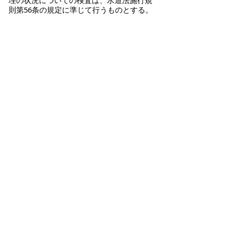
理の状況についての検査は、水道法施行規
則第56条の規定に準じて行うものとする。
掲載日：2025年3月31日
ページの先頭へ戻る
プライバシーポリシー
|
免責事項・著作権
|
リンクについて
|
このサイトの使い方
|
このサイトの考え方
|
問い合わせ
米子市上下水道局（水道事業）
〒683-0008 鳥取県米子市車尾南二丁目8番1号
代表番号：0859-32-6111 FAX：0859-23-3530
上下水道局（水道事業）各課の主な担当業務や直通電
話のご案内は
こちら
お問い合わせ先
各ページの内容・・・各課担当
ホームページの構成・・・総務課総務担当 E
メール：
suido-keikaku@city.yonago.lg.jp