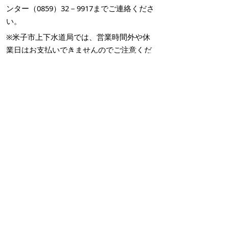
ンター（0859）32－9917までご連絡くださ
い。
※米子市上下水道局では、営業時間外や休
業日はお支払いできませんのでご注意くだ
さい。
Q. 水道料金と下水道等使用料の支払いは
一緒にできますか？
米子市で下水道をご使用のお客さまは、水
道料金と下水道等使用料を同時にご請求さ
せていただいております。
詳しくは米子市上下水道局 お客さまセン
ター（0859）32－9917 までお問い合わせく
ださい。
境港市、日吉津村にお住まいのお客さま