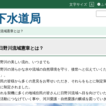
文字サイズ
ふ
大
下水道局
川流域憲章とは？
日野川流域憲章とは？
日野川の美しい流れ、いつまでも
日野川の清らかな水や流域の自然環境を守り、後世へと伝えていく
章」。
住民の皆様から多くの意見をお寄せいただき、それらをもとに制定実
月に制定されました。
これを契機に多くの地域住民の皆さんに日野川流域へ目を向けてい
な活動につなげていく事や、河川愛護・自然愛護の醸成を図ってい