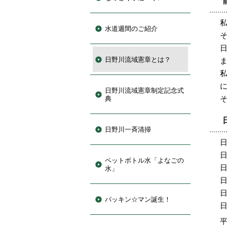
水道週間のご紹介
日野川流域憲章とは？
日野川流域憲章制定記念式
典
日野川一斉清掃
ペットボトル水「よなごの
水」
パッキン☆マン誕生！
平