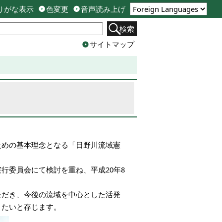
りがな表示
色変更
音声読み上げ
検索
サイトマップ
ための基本理念となる「日野川流域憲
行委員会にて検討を重ね、平成20年8
ただき、今後の流域を中心とした活発
きたいと存じます。