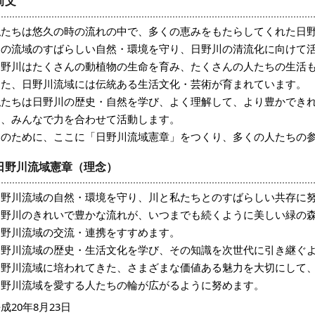
前文
私たちは悠久の時の流れの中で、多くの恵みをもたらしてくれた日
その流域のすばらしい自然・環境を守り、日野川の清流化に向けて
日野川はたくさんの動植物の生命を育み、たくさんの人たちの生活
また、日野川流域には伝統ある生活文化・芸術が育まれています。
私たちは日野川の歴史・自然を学び、よく理解して、より豊かでき
に、みんなで力を合わせて活動します。
そのために、ここに「日野川流域憲章」をつくり、多くの人たちの
日野川流域憲章（理念）
日野川流域の自然・環境を守り、川と私たちとのすばらしい共存に
日野川のきれいで豊かな流れが、いつまでも続くように美しい緑の
日野川流域の交流・連携をすすめます。
日野川流域の歴史・生活文化を学び、その知識を次世代に引き継ぐ
日野川流域に培われてきた、さまざまな価値ある魅力を大切にして
日野川流域を愛する人たちの輪が広がるように努めます。
成20年8月23日