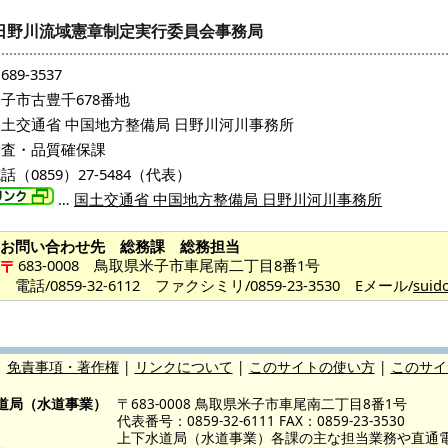
日野川流域憲章制定実行委員会事務局
689-3537
子市古豊千678番地
土交通省 中国地方整備局 日野川河川事務所
調査・品質確保課
話（0859）27-5484（代表）
…
国土交通省 中国地方整備局 日野川河川事務所
お問い合わせ先 総務課 総務担当
683-0008 鳥取県米子市車尾南二丁目8番1号
電話/0859-32-6112 ファクシミリ/0859-23-3530 Eメール/
suid
|
免責事項・著作権
|
リンクについて
|
このサイトの使い方
|
このサイ
道局（水道事業）
〒683-0008 鳥取県米子市車尾南二丁目8番1号
代表番号：0859-32-6111 FAX：0859-23-3530
上下水道局（水道事業）各課の主な担当業務や直通