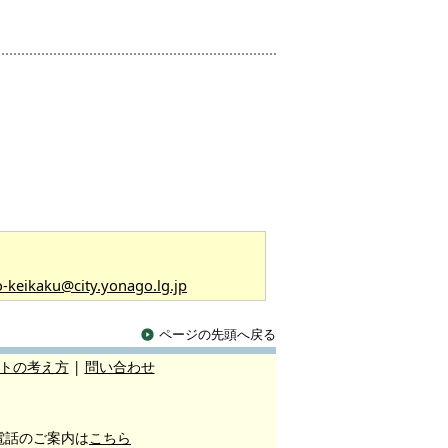
o-keikaku@city.yonago.lg.jp
ページの先頭へ戻る
トの考え方
|
問い合わせ
電話のご案内は
こちら