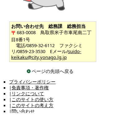
お問い合わせ先 総務課 総務担当
683-0008 鳥取県米子市車尾南二丁
目8番1号
電話/0859-32-6112 ファクシミ
リ/0859-23-3530 Eメール/
suido-
keikaku@city.yonago.lg.jp
ページの先頭へ戻る
プライバシーポリシー
|
免責事項・著作権
|
リンクについて
|
このサイトの使い方
|
このサイトの考え方
|
問い合わせ
米子市上下水道局（水道事業）
〒683-0008 鳥取県米子市車尾南二丁目8番1号
代表番号：0859-32-6111 FAX：0859-23-3530
上下水道局（水道事業）各課の主な担当業務や直通電