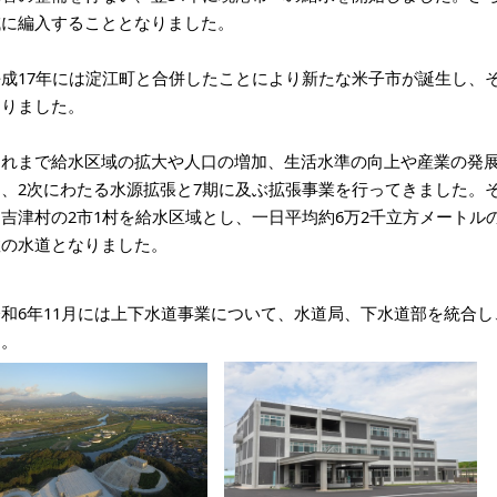
域に編入することとなりました。
平成17年には淀江町と合併したことにより新たな米子市が誕生し、
なりました。
これまで給水区域の拡大や人口の増加、生活水準の向上や産業の発
め、2次にわたる水源拡張と7期に及ぶ拡張事業を行ってきました。
日吉津村の2市1村を給水区域とし、一日平均約6万2千立方メートル
数の水道となりました。
和6年11月には
上下水道事業について、水道局、下水道部を統合し
た。