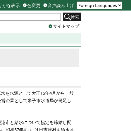
りがな表示
色変更
音声読み上げ
検索
サイトマップ
水を水源として大正15年4月から一般
公営企業として米子市水道局が発足し
境港市と給水について協定を締結し配
に昭和57年4月には日吉津村を給水区