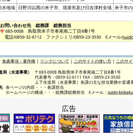
給水地域
日野川以西の米子市、境港市及び日吉津村全域
米子市の
お問い合わせ先 総務課 総務担当
683-0008 鳥取県米子市車尾南二丁目8番1号
電話/0859-32-6112 ファクシミリ/0859-23-3530 Eメール/
suid
|
免責事項・著作権
|
リンクについて
|
このサイトの使い方
|
このサイ
道局（水道事業）
〒683-0008 鳥取県米子市車尾南二丁目8番1号
代表番号：0859-32-6111 FAX：0859-23-3530
上下水道局（水道事業）各課の主な担当業務や直通
先
各ページの内容・・・各課担当
ホームページの構成・・・総務課総務担当 Eメール：
suido-keikaku
広告