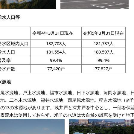
給水人口等
令和4年3月31日現在
令和5年3月31日現在
給水区域内人口
182,708人
181,737人
給水人口
181,554人
180,597人
普及率
99.4%
99.4%
給水戸数
77,420戸
77,827戸
水源地
車尾水源地、戸上水源地、福市水源地、日下水源地、河岡水源地、
源地、二本木水源地、福井水源地、西尾原水源地、稲吉水源地（※
地の13の水源地があります。浅井戸と深井戸を中心とし、一部を伏
の表流水は使用しておらず、米子の水道は大自然の恩恵を受けた地