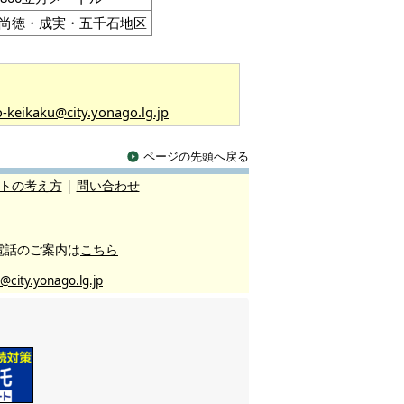
尚徳・成実・五千石地区
o-keikaku@city.yonago.lg.jp
ページの先頭へ戻る
トの考え方
|
問い合わせ
電話のご案内は
こちら
@city.yonago.lg.jp