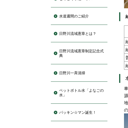
水道週間のご紹介
日野川流域憲章とは？
日野川流域憲章制定記念式
典
日野川一斉清掃
ペットボトル水「よなごの
水」
パッキン☆マン誕生！