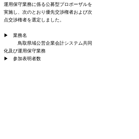
運用保守業務に係る公募型プロポーザルを
実施し、次のとおり優先交渉権者および次
点交渉権者を選定しました。
▶ 業務名
鳥取県域公営企業会計システム共同
化及び運用保守業務
▶ 参加表明者数
5社
▶ 優先交渉権者
株式会社フューチャーイン関西支店
得点：571点/700点満点
▶ 次点交渉権者
株式会社ぎょうせい中国支社
10 問い合わせ先
〒683-0008 鳥取県米子市車尾南二丁目8番1