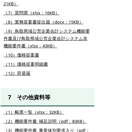
21KB）
（7）質問票（xlsx：16KB）
（8）業務提案書提出届（docx：15KB）
（9）鳥取県域公営企業会計システム機能要
件書及び鳥取県域公営企業会計システム非
機能要件書（xlsx：43KB）
（
10
）価格提案書
（
11
）価格提案明細書
（
12
）辞退届
7 その他資料等
（1）帳票一覧（xlsx：32KB）
（2）機能要件書_補足説明（pdf：83KB）
（3）機能要件書_事業体別要求入り（pdf：