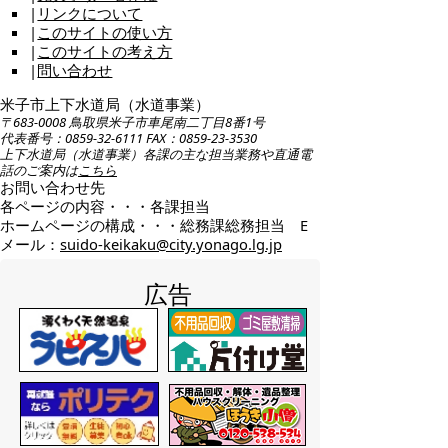
|
リンクについて
|
このサイトの使い方
|
このサイトの考え方
|
問い合わせ
米子市上下水道局（水道事業）
〒683-0008 鳥取県米子市車尾南二丁目8番1号
代表番号：0859-32-6111 FAX：0859-23-3530
上下水道局（水道事業）各課の主な担当業務や直通電
話のご案内は
こちら
お問い合わせ先
各ページの内容・・・各課担当
ホームページの構成・・・総務課総務担当 E
メール：
suido-keikaku@city.yonago.lg.jp
広告