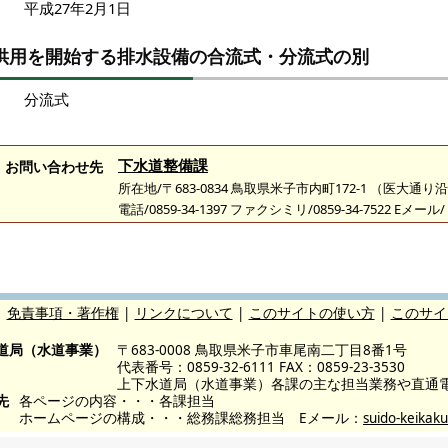
平成27年2月1日
供用を開始する排水設備の合流式・分流式の別
分流式
下水道整備課
お問い合わせ先
所在地/〒683-0834 鳥取県米子市内町172-1 （医大通り
電話/0859-34-1397 ファクシミリ/0859-34-7522 Eメール/
|
免責事項・著作権
|
リンクについて
|
このサイトの使い方
|
このサイ
道局（水道事業）
〒683-0008 鳥取県米子市車尾南二丁目8番1号
代表番号：0859-32-6111 FAX：0859-23-3530
上下水道局（水道事業）各課の主な担当業務や直通
先
各ページの内容・・・各課担当
ホームページの構成・・・総務課総務担当 Eメール：
suido-keikaku