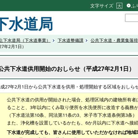
文字サイズ
ふ
大
下水道局
上下水道局（下水道事業）
下水道整備課
公共下水道・農業集落排
7年2月1日）
公共下水道供用開始のおしらせ（平成27年2月1日）
平成27年2月1日から公共下水道を供用・処理開始する区域をおしら
公共下水道の供用が開始された場合、処理区域内の建物所有者
ることと、3年以内にくみ取り便所を水洗便所に改造する義務
（下水道法第10条、同法第11条の3、米子市下水道条例第3条）
また、浄化槽を設置しているかたも、6か月以内に下水道へ接
下水道が完成しても、皆さんに使用していただかなければ地域