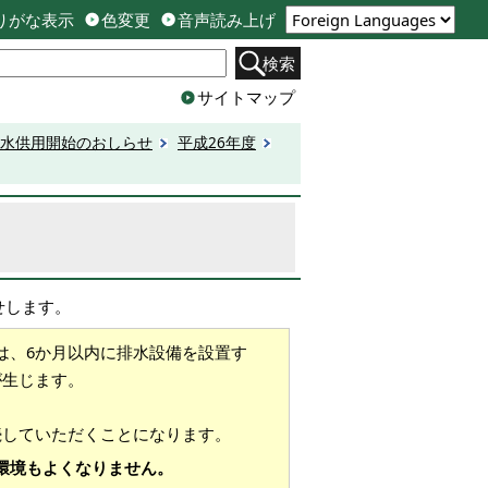
りがな表示
色変更
音声読み上げ
検索
サイトマップ
水供用開始のおしらせ
平成26年度
せします。
は、6か月以内に排水設備を設置す
が生じます。
続していただくことになります。
環境もよくなりません。