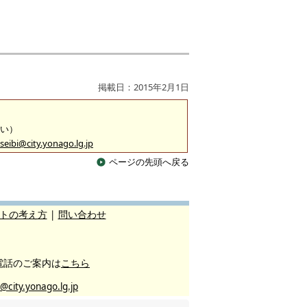
掲載日：2015年2月1日
沿い）
seibi@city.yonago.lg.jp
ページの先頭へ戻る
トの考え方
|
問い合わせ
電話のご案内は
こちら
@city.yonago.lg.jp