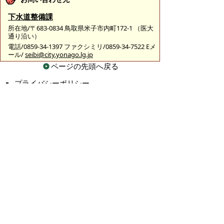
下水道整備課
所在地/〒683-0834 鳥取県米子市内町172-1 （医大
通り沿い）
電話/0859-34-1397 ファクシミリ/0859-34-7522 Eメ
ール/
seibi@city.yonago.lg.jp
ページの先頭へ戻る
プライバシーポリシー
|
免責事項・著作権
|
リンクについて
|
このサイトの使い方
|
このサイトの考え方
|
問い合わせ
米子市上下水道局（水道事業）
〒683-0008 鳥取県米子市車尾南二丁目8番1号
代表番号：0859-32-6111 FAX：0859-23-3530
上下水道局（水道事業）各課の主な担当業務や直通電
話のご案内は
こちら
お問い合わせ先
各ページの内容・・・各課担当
ホームページの構成・・・総務課総務担当 E
メール：
suido-keikaku@city.yonago.lg.jp