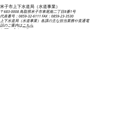
米子市上下水道局（水道事業）
〒683-0008 鳥取県米子市車尾南二丁目8番1号
代表番号：0859-32-6111 FAX：0859-23-3530
上下水道局（水道事業）各課の主な担当業務や直通電
話のご案内は
こちら
お問い合わせ先
各ページの内容・・・各課担当
ホームページの構成・・・総務課総務担当 E
メール：
suido-keikaku@city.yonago.lg.jp
広告