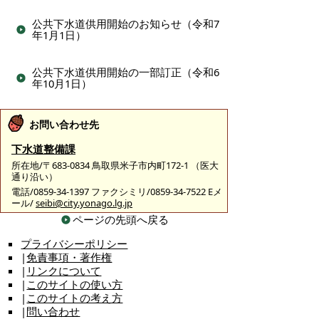
公共下水道供用開始のお知らせ（令和7
年1月1日）
公共下水道供用開始の一部訂正（令和6
年10月1日）
お問い合わせ先
下水道整備課
所在地/〒683-0834 鳥取県米子市内町172-1 （医大
通り沿い）
電話/0859-34-1397 ファクシミリ/0859-34-7522 Eメ
ール/
seibi@city.yonago.lg.jp
ページの先頭へ戻る
プライバシーポリシー
|
免責事項・著作権
|
リンクについて
|
このサイトの使い方
|
このサイトの考え方
|
問い合わせ