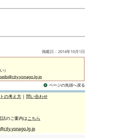
掲載日：2014年10月1日
沿い）
seibi@city.yonago.lg.jp
ページの先頭へ戻る
トの考え方
|
問い合わせ
電話のご案内は
こちら
@city.yonago.lg.jp