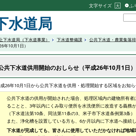
文字サイズ
ふ
大
下水道局
上下水道局（下水道事業）
下水道整備課
公共下水道・農業集落排
6年10月1日）
公共下水道供用開始のおしらせ（平成26年10月1日）
平成26年10月1日から公共下水道を供用・処理開始する区域をお知
公共下水道の供用が開始された場合、処理区域内の建物所有者
ることと、3年以内にくみ取り便所を水洗便所に改造する義務
（下水道法第10条、同法第11条の3、米子市下水道条例第3条）
また、浄化槽を設置している方も、6か月以内に下水道へ接続
下水道が完成しても、皆さんに使用していただかなければ地域