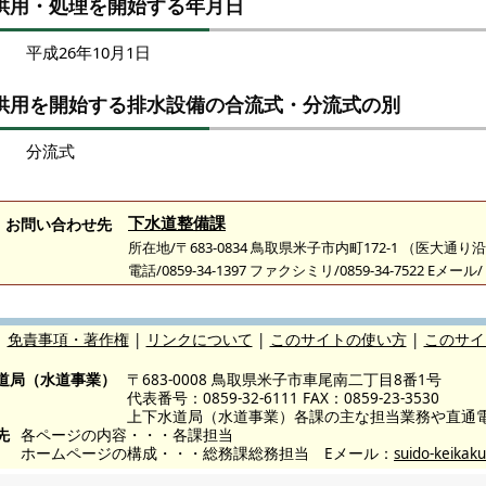
供用・処理を開始する年月日
平成26年10月1日
供用を開始する排水設備の合流式・分流式の別
分流式
下水道整備課
お問い合わせ先
所在地/〒683-0834 鳥取県米子市内町172-1 （医大通り
電話/0859-34-1397 ファクシミリ/0859-34-7522 Eメール/
|
免責事項・著作権
|
リンクについて
|
このサイトの使い方
|
このサイ
道局（水道事業）
〒683-0008 鳥取県米子市車尾南二丁目8番1号
代表番号：0859-32-6111 FAX：0859-23-3530
上下水道局（水道事業）各課の主な担当業務や直通
先
各ページの内容・・・各課担当
ホームページの構成・・・総務課総務担当 Eメール：
suido-keikaku