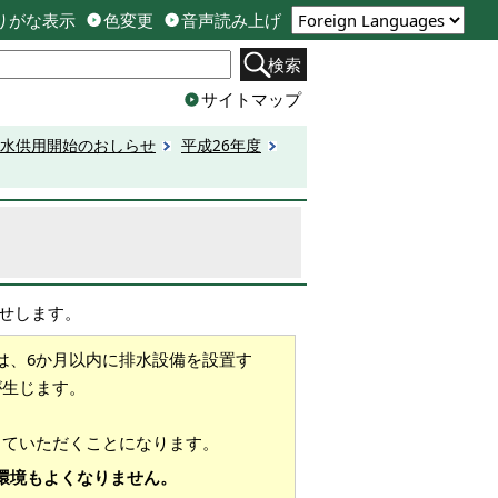
りがな表示
色変更
音声読み上げ
検索
サイトマップ
水供用開始のおしらせ
平成26年度
らせします。
は、6か月以内に排水設備を設置す
が生じます。
していただくことになります。
環境もよくなりません。