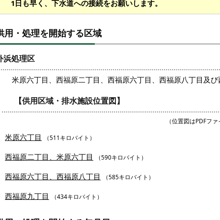
1日も早く、下水道への接続をお願いします。
供用・処理を開始する区域
外浜処理区
米原六丁目、西福原二丁目、西福原六丁目、西福原八丁目及び
【供用区域・排水施設位置図】
（位置図はPDFフ
米原六丁目
（511キロバイト）
西福原二丁目、米原六丁目
（590キロバイト）
西福原六丁目、西福原八丁目
（585キロバイト）
西福原九丁目
（434キロバイト）