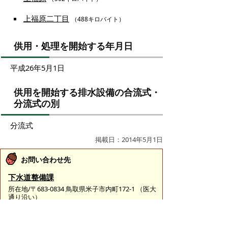
上福原二丁目
（488キロバイト）
供用・処理を開始する年月日
平成26年5月1日
供用を開始する排水設備の合流式・
分流式の別
分流式
掲載日：2014年5月1日
お問い合わせ先
下水道整備課
所在地/〒683-0834 鳥取県米子市内町172-1 （医大
通り沿い）
電話/0859-34-1397 ファクシミリ/0859-34-7522 Eメ
ール/
seibi@city.yonago.lg.jp
ページの先頭へ戻る