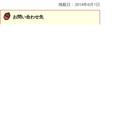
掲載日：2014年6月1日
お問い合わせ先
下水道整備課
所在地/〒683-0834 鳥取県米子市内町172-1 （医大
通り沿い）
電話/0859-34-1397 ファクシミリ/0859-34-7522 Eメ
ール/
seibi@city.yonago.lg.jp
ページの先頭へ戻る
プライバシーポリシー
|
免責事項・著作権
|
リンクについて
|
このサイトの使い方
|
このサイトの考え方
|
問い合わせ
米子市上下水道局（水道事業）
〒683-0008 鳥取県米子市車尾南二丁目8番1号
代表番号：0859-32-6111 FAX：0859-23-3530
上下水道局（水道事業）各課の主な担当業務や直通電
話のご案内は
こちら
お問い合わせ先