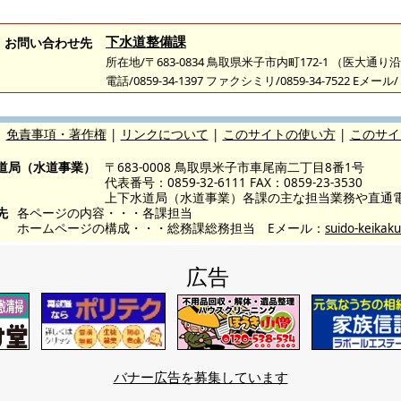
下水道整備課
お問い合わせ先
所在地/〒683-0834 鳥取県米子市内町172-1 （医大通り
電話/0859-34-1397 ファクシミリ/0859-34-7522 Eメール/
|
免責事項・著作権
|
リンクについて
|
このサイトの使い方
|
このサイ
道局（水道事業）
〒683-0008 鳥取県米子市車尾南二丁目8番1号
代表番号：0859-32-6111 FAX：0859-23-3530
上下水道局（水道事業）各課の主な担当業務や直通
先
各ページの内容・・・各課担当
ホームページの構成・・・総務課総務担当 Eメール：
suido-keikaku
広告
バナー広告を募集しています