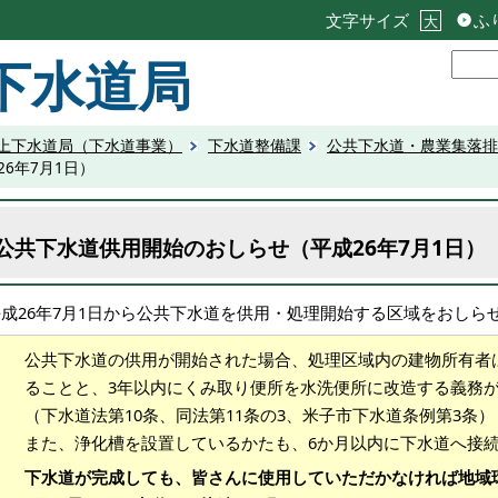
文字サイズ
ふ
大
下水道局
上下水道局（下水道事業）
下水道整備課
公共下水道・農業集落排
6年7月1日）
公共下水道供用開始のおしらせ（平成26年7月1日）
平成26年7月1日から公共下水道を供用・処理開始する区域をおしら
公共下水道の供用が開始された場合、処理区域内の建物所有者
ることと、3年以内にくみ取り便所を水洗便所に改造する義務
（下水道法第10条、同法第11条の3、米子市下水道条例第3条）
また、浄化槽を設置しているかたも、6か月以内に下水道へ接
下水道が完成しても、皆さんに使用していただかなければ地域