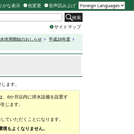
りがな表示
色変更
音声読み上げ
検索
サイトマップ
水供用開始のおしらせ
平成26年度
せします。
は、6か月以内に排水設備を設置す
が生じます。
続していただくことになります。
環境もよくなりません。