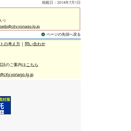
掲載日：2014年7月1日
沿い）
seibi@city.yonago.lg.jp
ページの先頭へ戻る
トの考え方
|
問い合わせ
電話のご案内は
こちら
@city.yonago.lg.jp