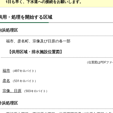
1日も早く、下水道への接続をお願いします。
供用・処理を開始する区域
内浜処理区
福市、彦名町、宗像及び日原の各一部
【供用区域・排水施設位置図】
（位置図はPDFフ
福市
（497キロバイト）
彦名
（531キロバイト）
宗像、日原
（503キロバイト）
外浜処理区