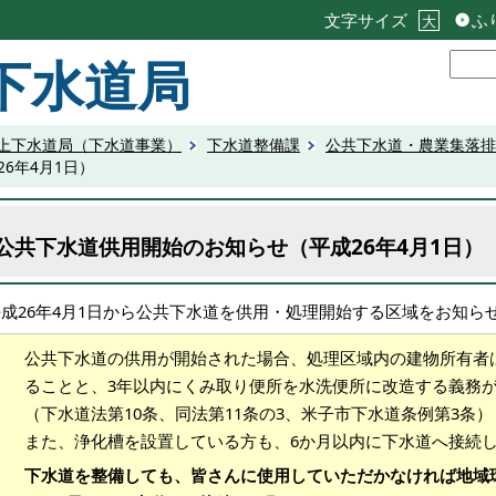
文字サイズ
ふ
大
下水道局
上下水道局（下水道事業）
下水道整備課
公共下水道・農業集落排
6年4月1日）
公共下水道供用開始のお知らせ（平成26年4月1日）
平成26年4月1日から公共下水道を供用・処理開始する区域をお知ら
公共下水道の供用が開始された場合、処理区域内の建物所有者
ることと、3年以内にくみ取り便所を水洗便所に改造する義務
（下水道法第10条、同法第11条の3、米子市下水道条例第3条）
また、浄化槽を設置している方も、6か月以内に下水道へ接続
下水道を整備しても、皆さんに使用していただかなければ地域