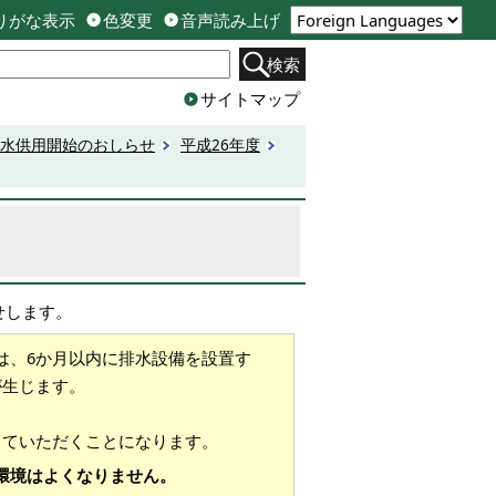
りがな表示
色変更
音声読み上げ
検索
サイトマップ
水供用開始のおしらせ
平成26年度
せします。
は、6か月以内に排水設備を設置す
が生じます。
していただくことになります。
環境はよくなりません。