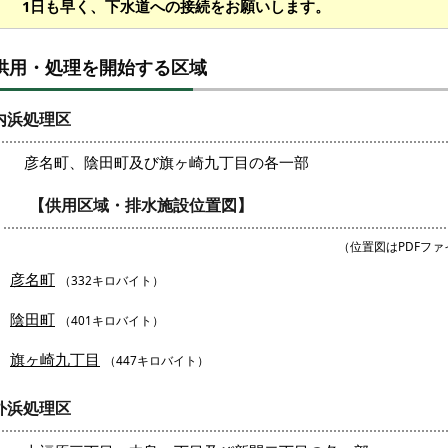
1日も早く、下水道への接続をお願いします。
供用・処理を開始する区域
内浜処理区
彦名町、陰田町及び旗ヶ崎九丁目の各一部
【供用区域・排水施設位置図】
（位置図はPDFフ
彦名町
（332キロバイト）
陰田町
（401キロバイト）
旗ヶ崎九丁目
（447キロバイト）
外浜処理区