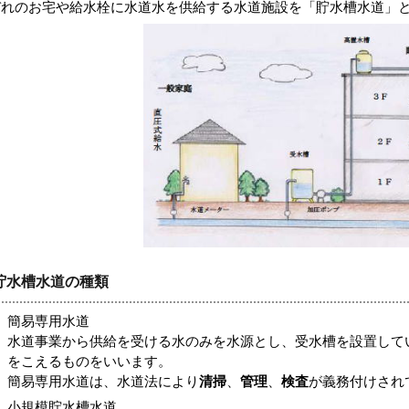
ぞれのお宅や給水栓に水道水を供給する水道施設を「貯水槽水道」
貯水槽水道の種類
簡易専用水道
水道事業から供給を受ける水のみを水源とし、受水槽を設置して
をこえるものをいいます。
簡易専用水道は、水道法により
清掃
、
管理
、
検査
が義務付けされ
小規模貯水槽水道