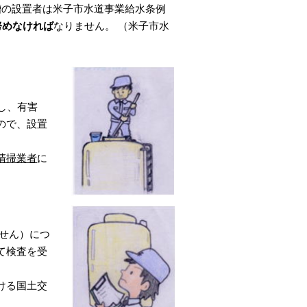
槽の設置者は米子市水道事業給水条例
努めなければ
なりません。 （米子市水
し、有害
ので、設置
清掃業者
に
ません）につ
て検査を受
ける国土交