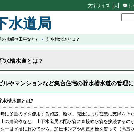
文字サイズ
ふ
大
下水道局
道の修繕や工事など）
貯水槽水道とは？
貯水槽水道とは？
ビルやマンションなど集合住宅の貯水槽水道の管理に
貯水槽水道とは?
一時に多量の水を使用する施設、断水、減圧により営業に支障をきた
以上の建築物など、上下水道局の配水管に直接給水管を接続するの
水を一度水槽に貯めてから、加圧ポンプや高置水槽を使って（高置