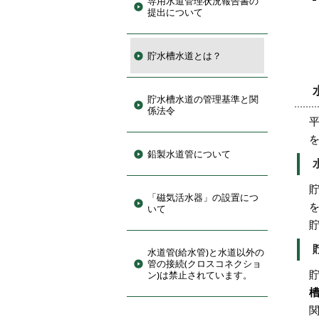
専用水道管理状況報告書の
提出について
貯水槽水道とは？
貯水槽水道の管理基準と関
係法令
鉛製水道管について
「磁気活水器」の設置につ
いて
水道管(給水管)と水道以外の
管の接続(クロスコネクショ
ン)は禁止されています。