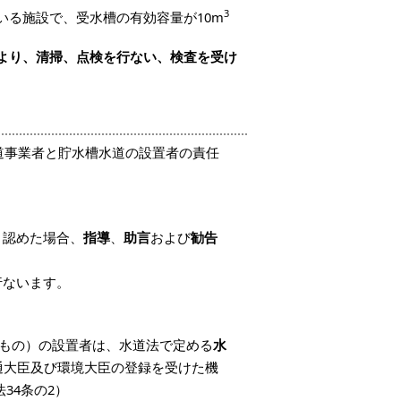
3
いる施設で、受水槽の有効容量が10m
より、清掃、点検を行ない、検査を受け
道事業者と貯水槽水道の設置者の責任
と認めた場合、
指導
、
助言
および
勧告
行ないます。
もの）の設置者は、水道法で定める
水
通大臣及び環境大臣の登録を受けた機
34条の2）