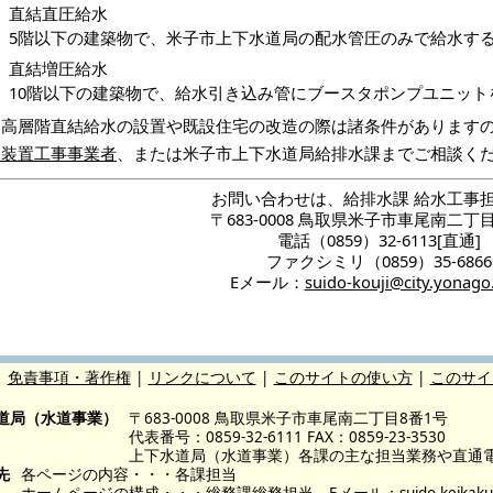
直結直圧給水
5階以下の建築物で、米子市上下水道局の配水管圧のみで給水す
直結増圧給水
10階以下の建築物で、給水引き込み管にブースタポンプユニッ
中高層階直結給水の設置や既設住宅の改造の際は諸条件があります
水装置工事事業者
、または米子市上下水道局給排水課までご相談く
お問い合わせは、給排水課 給水工事
〒683-0008 鳥取県米子市車尾南二丁
電話（0859）32-6113[直通]
ファクシミリ（0859）35-6866
Eメール：
suido-kouji@city.yonago.
|
免責事項・著作権
|
リンクについて
|
このサイトの使い方
|
このサイ
道局（水道事業）
〒683-0008 鳥取県米子市車尾南二丁目8番1号
代表番号：0859-32-6111 FAX：0859-23-3530
上下水道局（水道事業）各課の主な担当業務や直通
先
各ページの内容・・・各課担当