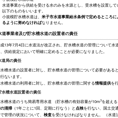
水道事業から供給を受ける水のみを水源とし、受水槽を設置して
以下のものをいいます。
小規模貯水槽水道は、
米子市水道事業給水条例で定めるところに
るように努めなければ
なりません。
水道事業者及び貯水槽水道の設置者の責任
平成13年7月4日に水道法が改正され、貯水槽水道の管理について水
を、供給規定において明確に定めることが必要になりました。
水道局の責任
貯水槽水道の設置者に対し、貯水槽水道の管理について必要がある
を行ないます。
貯水槽水道の利用者に対し、貯水槽水道の管理に関する
情報提供
を
貯水槽水道設置者の責任
3
貯水槽水道のうち簡易専用水道 （貯水槽の有効容量が10m
を超える
槽の清掃
（1年ごとに1回、定期に行なう）と
点検
を行ない、国土交
関で管理の状況について、
検査
を受けなければなりません。 （水道法