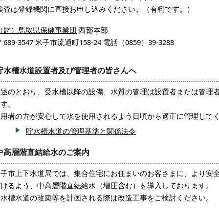
検査は登録機関に直接お申し込みください。（有料です。）
（財）鳥取県保健事業団
西部本部
〒689-3547 米子市流通町158-24 電話（0859）39-3288
貯水槽水道設置者及び管理者の皆さんへ
前述のとおり、受水槽以降の設備、水質の管理は設置者または管理
ます。
利用者の方が安心して水を使用されるよう日頃から適正に管理して
貯水槽水道の管理基準と関係法令
中高層階直結給水のご案内
米子市上下水道局では、集合住宅にお住まいのお客さまに、より安
だけるよう、中高層階直結給水（増圧含む）を導入しております。
貯水槽水道の改築等を計画される際は改造工事をご検討ください。