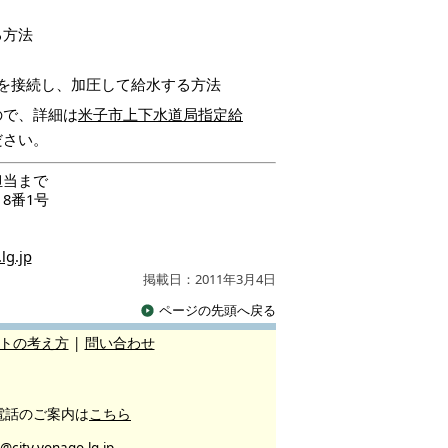
る方法
トを接続し、加圧して給水する方法
ので、詳細は
米子市上下水道局指定給
ださい。
担当まで
目8番1号
lg.jp
掲載日：2011年3月4日
ページの先頭へ戻る
トの考え方
|
問い合わせ
電話のご案内は
こちら