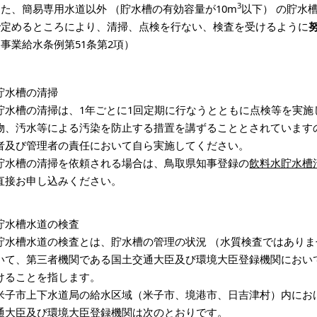
3
た、簡易専用水道以外 （貯水槽の有効容量が10m
以下） の貯水
で定めるところにより、清掃、点検を行ない、検査を受けるように
事業給水条例第51条第2項）
貯水槽の清掃
貯水槽の清掃は、1年ごとに1回定期に行なうとともに点検等を実施
物、汚水等による汚染を防止する措置を講ずることとされています
者及び管理者の責任において自ら実施してください。
貯水槽の清掃を依頼される場合は、鳥取県知事登録の
飲料水貯水槽
直接お申し込みください。
貯水槽水道の検査
貯水槽水道の検査とは、貯水槽の管理の状況 （水質検査ではあり
いて、第三者機関である国土交通大臣及び環境大臣登録機関におい
けることを指します。
米子市上下水道局の給水区域（米子市、境港市、日吉津村）内にお
通大臣及び環境大臣登録機関は次のとおりです。