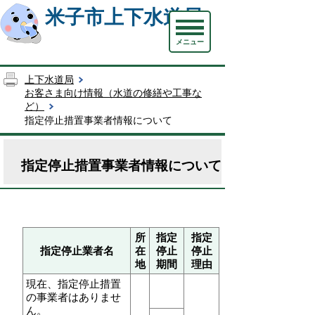
米子市上下水道局
メニュー
上下水道局
お客さま向け情報（水道の修繕や工事な
ど）
指定停止措置事業者情報について
指定停止措置事業者情報について
所
指定
指定
指定停止業者名
在
停止
停止
地
期間
理由
現在、指定停止措置
の事業者はありませ
ん。