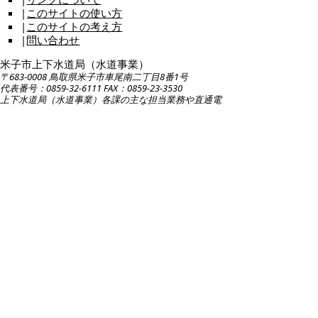
|
このサイトの使い方
|
このサイトの考え方
|
問い合わせ
米子市上下水道局（水道事業）
〒683-0008 鳥取県米子市車尾南二丁目8番1号
代表番号：0859-32-6111 FAX：0859-23-3530
上下水道局（水道事業）各課の主な担当業務や直通電
話のご案内は
こちら
お問い合わせ先
各ページの内容・・・各課担当
ホームページの構成・・・総務課総務担当 E
メール：
suido-keikaku@city.yonago.lg.jp
広告