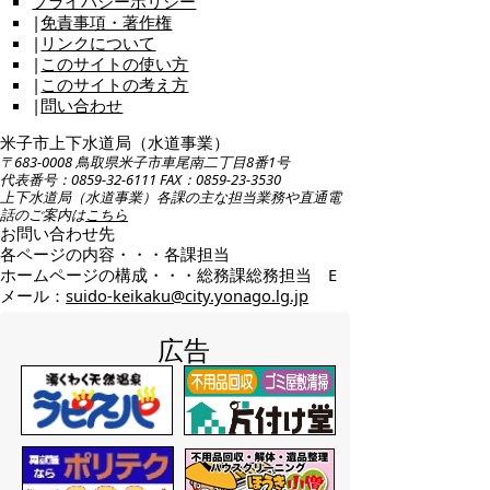
プライバシーポリシー
|
免責事項・著作権
|
リンクについて
|
このサイトの使い方
|
このサイトの考え方
|
問い合わせ
米子市上下水道局（水道事業）
〒683-0008 鳥取県米子市車尾南二丁目8番1号
代表番号：0859-32-6111 FAX：0859-23-3530
上下水道局（水道事業）各課の主な担当業務や直通電
話のご案内は
こちら
お問い合わせ先
各ページの内容・・・各課担当
ホームページの構成・・・総務課総務担当 E
メール：
suido-keikaku@city.yonago.lg.jp
広告