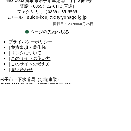
〒683-0008 鳥取県米子市車尾南二丁目8番1号
電話（0859）32-6113[直通]
ファクシミリ（0859）35-6866
Eメール：
suido-kouji@city.yonago.lg.jp
掲載日：2026年4月28日
ページの先頭へ戻る
プライバシーポリシー
|
免責事項・著作権
|
リンクについて
|
このサイトの使い方
|
このサイトの考え方
|
問い合わせ
米子市上下水道局（水道事業）
〒683-0008 鳥取県米子市車尾南二丁目8番1号
代表番号：0859-32-6111 FAX：0859-23-3530
上下水道局（水道事業）各課の主な担当業務や直通電
話のご案内は
こちら
お問い合わせ先
各ページの内容・・・各課担当
ホームページの構成・・・総務課総務担当 E
メール：
suido-keikaku@city.yonago.lg.jp