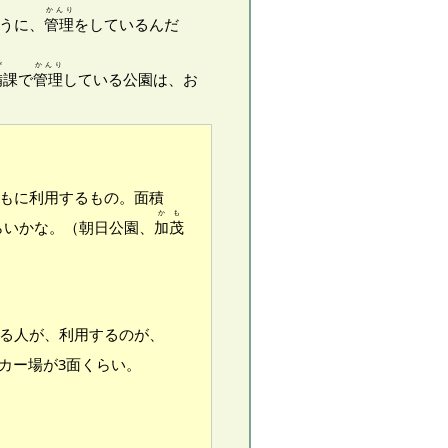
かんり
うに、
管理
をしているんだ
び
かんり
備
課で
管理
している公園は、お
おもに利用するもの。面積
かも
くらいかな。（朝日公園、
加茂
いる人が、利用するのが、
カー場が3面くらい。