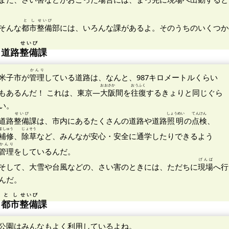
とし
せいび
そんな
都市
整備
部には、いろんな課があるよ。そのうちのいくつか
せいび
道路
整備
課
かんり
米子市が
管理
している道路は、なんと、987キロメートルくらい
おおさか
おうふく
もあるんだ！ これは、東京―
大阪
間を
往復
するきょりと同じぐら
い。
せいび
しょうめい
てんけん
道路
整備
課は、市内にあるたくさんの道路や道路
照明
の
点検
、
ほしゅう
じょそう
補修
、
除草
など、みんなが安心・安全に通学したりできるよう
かんり
管理
をしているんだ。
げんば
そして、大雪や台風などの、さい害のときには、ただちに
現場
へ行
んだ。
とし
せいび
都市
整備
課
公園はみんなもよく利用しているよね。