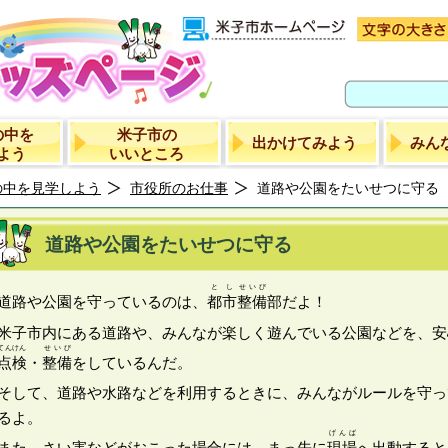
の中を
米子市の
出かけてみよう
みん
よう
いいところ
の中を見学しよう
市役所のお仕事
道路や公園をたいせつに守る
道路や公園をたいせつに守る
とし
せいび
道路や公園を守っているのは、
都市
整備
部だよ！
米子市内にある道路や、みんなが楽しく遊んでいる公園などを、安
てんけん
せいび
点検
・
整備
をしているんだ。
そして、道路や水路などを利用するときに、みんながルールを守っ
るよ。
げんば
また、さい害などがおこった場合には、まっ先に
現場
へ出動する