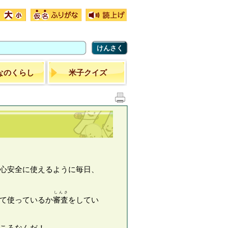
けんさく
なのくらし
米子クイズ
心安全に使えるように毎日、
しんさ
て使っているか
審査
をしてい
ところなんだ！