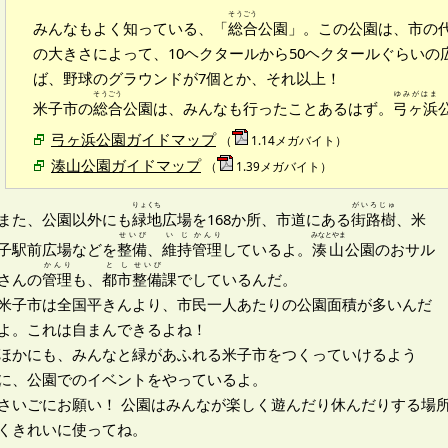
そうごう
みんなもよく知っている、「
総合
公園」。この公園は、市の
の大きさによって、10ヘクタールから50ヘクタールぐらいの
ば、野球のグラウンドが7個とか、それ以上！
そうごう
ゆみがはま
米子市の
総合
公園は、みんなも行ったことあるはず。
弓ヶ浜
弓ヶ浜公園ガイドマップ
（
1.14メガバイト）
湊山公園ガイドマップ
（
1.39メガバイト）
りょくち
がいろじゅ
また、公園以外にも
緑地
広場を168か所、市道にある
街路樹
、米
せいび
いじ
かんり
みなとやま
子駅前広場などを
整備
、
維持
管理
しているよ。
湊山
公園のおサル
かんり
とし
せいび
さんの
管理
も、
都市
整備
課でしているんだ。
米子市は全国平きんより、市民一人あたりの公園面積が多いんだ
よ。これは自まんできるよね！
ほかにも、みんなと緑があふれる米子市をつくっていけるよう
に、公園でのイベントをやっているよ。
さいごにお願い！ 公園はみんなが楽しく遊んだり休んだりする場
くきれいに使ってね。