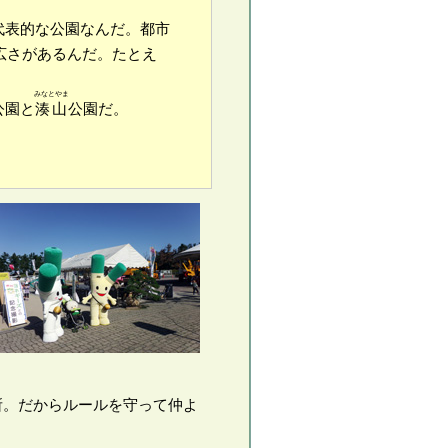
代表的な公園なんだ。都市
広さがあるんだ。たとえ
みなとやま
公園と
湊山
公園だ。
所。だからルールを守って仲よ