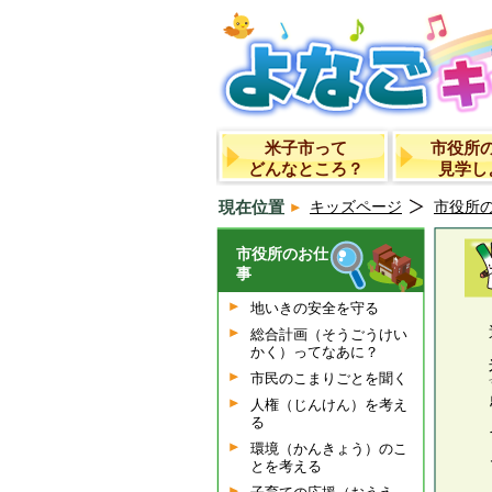
米子市って
市役所
どんなところ？
見学し
現在位置
キッズページ
市役所
市役所のお仕
事
地いきの安全を守る
総合計画（そうごうけい
かく）ってなあに？
市民のこまりごとを聞く
人権（じんけん）を考え
る
環境（かんきょう）のこ
とを考える