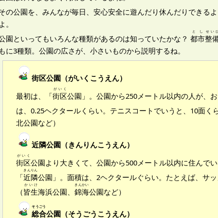
その公園を、みんなが毎日、安心安全に遊んだり休んだりできるよ
よ。
とし
せい
公園といってもいろんな種類があるのは知っていたかな？
都市
整
もに3種類。公園の広さが、小さいものから説明するね。
街区公園（がいくこうえん）
がいく
最初は、「
街区
公園」。公園から250メートル以内の人が、
は、0.25ヘクタールくらい。テニスコートでいうと、10面
北公園など）
近隣公園（きんりんこうえん）
がいく
街区
公園より大きくて、公園から500メートル以内に住んで
きんりん
「
近隣
公園」。面積は、2ヘクタールぐらい。たとえば、サッ
かいけ
きんかい
（
皆生
海浜公園、
錦海
公園など）
そうごう
総合
公園（そうごうこうえん）