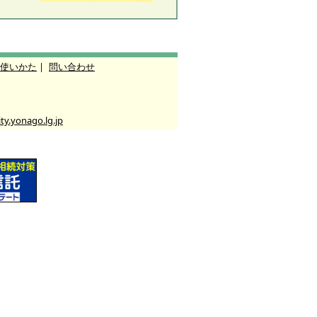
使いかた
|
問い合わせ
y.yonago.lg.jp