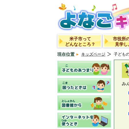
米子市って
市役所
どんなところ？
見学し
現在位置
キッズページ
子ども
み