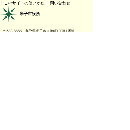
|
このサイトの使いかた
|
問い合わせ
米子市役所
〒683-8686 鳥取県米子市加茂町1丁目1番地
代表番号：0859-22-7111 場所：
米子市役所周辺の地図
お問い合わせ先
キッズページの全体の構成・・・秘書広報課 Eメ
ール：
kouhou@city.yonago.lg.jp
広告