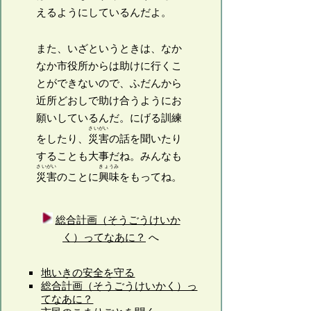
えるようにしているんだよ。
また、いざというときは、なか
なか市役所からは助けに行くこ
とができないので、ふだんから
近所どおしで助け合うようにお
願いしているんだ。にげる訓練
さいがい
をしたり、
災害
の話を聞いたり
することも大事だね。みんなも
さいがい
きょうみ
災害
のことに
興味
をもってね。
総合計画（そうごうけいか
く）ってなあに？
へ
地いきの安全を守る
総合計画（そうごうけいかく）っ
てなあに？