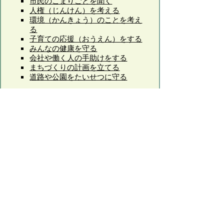
市民のこまりごとを聞く
人権（じんけん）を考える
環境（かんきょう）のことを考え
る
子育ての応援（おうえん）をする
みんなの健康を守る
会社や働く人の手助けをする
まちづくりの計画を立てる
道路や公園をたいせつに守る
ページの先頭へもどる
サイトマップ
|
プライバシーポリシー
|
このサイトの考えかた
|
リンク・著作権
|
このサイトの使いかた
|
問い合わせ
米子市役所
〒683-8686 鳥取県米子市加茂町1丁目1番地
代表番号：0859-22-7111 場所：
米子市役所周辺の地図
お問い合わせ先
キッズページの全体の構成・・・秘書広報課 Eメ
ール：
kouhou@city.yonago.lg.jp