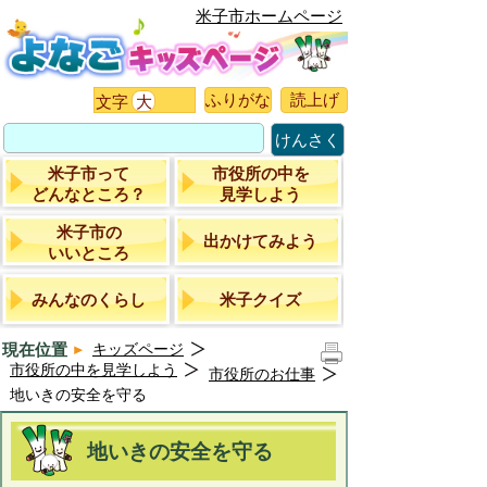
米子市ホームページ
ふりがな
読上げ
文字
大
けんさく
米子市って
市役所の中を
どんなところ？
見学しよう
米子市の
出かけてみよう
いいところ
みんなのくらし
米子クイズ
現在位置
キッズページ
市役所の中を見学しよう
市役所のお仕事
地いきの安全を守る
地いきの安全を守る