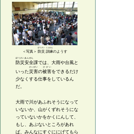
ぼうさい
くんれん
＜写真＞
防災
訓練
のようす
ぼうさい
あんぜん
防災
安全
課では、大雨や台風と
さいがい
ひがい
いった
災害
の
被害
をできるだけ
少なくする仕事をしているん
だ。
大雨で川があふれそうになって
いないか、山がくずれそうにな
っていないかをかくにんして、
もし、あぶないところがあれ
ば、みんなにすぐににげてもら