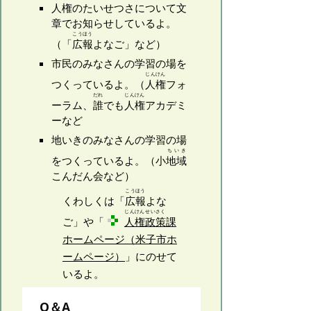
人権
のたいせつさについて文
章でお知らせしているよ。
こうほう
（「
広報
よなご」など）
市民のみなさんの学習の場を
じんけん
つくっているよ。（
人権
フォ
だれ
じんけん
ーラム、
誰
でも
人権
アカデミ
ーなど
地いきのみなさんの学習の場
ちいき
をつくっているよ。（小
地域
こんだん会など）
こうほう
くわしくは「
広報
よな
じんけん
せいさく
ご」や「
人権
政策
課
ホームページ（米子市ホ
ームページ）
」にのせて
いるよ。
Q＆A