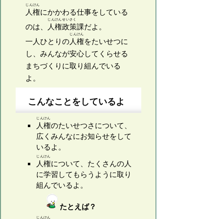
じんけん
人権
にかかわる仕事をしている
じんけん
せいさく
のは、
人権
政策
課だよ。
じんけん
一人ひとりの
人権
をたいせつに
し、みんなが安心してくらせる
まちづくりに取り組んでいる
よ。
こんなことをしているよ
じんけん
人権
のたいせつさについて、
広くみんなにお知らせをして
いるよ。
じんけん
人権
について、たくさんの人
に学習してもらうように取り
組んでいるよ。
たとえば？
じんけん