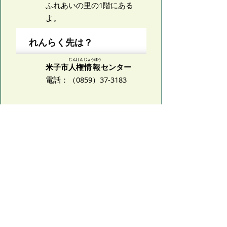
ふれあいの里の1階にある
よ。
れんらく先は？
じんけん
じょうほう
米子市
人権
情報
センター
電話：（0859）37-3183
市民のこまりごとを聞く
へ
環境（かんきょう）のこ
とを考える
へ
地いきの安全を守る
総合計画（そうごうけいかく）っ
てなあに？
市民のこまりごとを聞く
人権（じんけん）を考える
環境（かんきょう）のことを考え
る