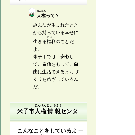
じんけん
人権
って？
みんなが生まれたとき
から持っている幸せに
けんり
生きる
権利
のことだ
よ。
米子市では、
安心
し
て、
自信
をもって、
自
由
に生活できるまちづ
くりをめざしているん
だ。
じんけん
じょうほう
米子市
人権
情報
センター
こんなことをしているよ ―