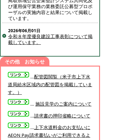
鳥取県域公営企業会計システム共同化及
び運用保守業務の業務委託公募型プロポ
ーザルの実施内容と結果について掲載し
ています。
2026年06月01日
令和８年度優良建設工事表彰について掲
載しています。
…
配管図閲覧（米子市上下水
道局給水区域内の配管図を掲載していま
す。）
…
施設見学のご案内について
…
請求書の押印省略について
…
上下水道料金のお支払いに
AEON Pay請求書払いがご利用できるよ