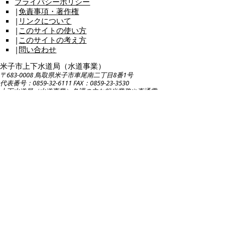
プライバシーポリシー
|
免責事項・著作権
|
リンクについて
|
このサイトの使い方
|
このサイトの考え方
|
問い合わせ
米子市上下水道局（水道事業）
〒683-0008 鳥取県米子市車尾南二丁目8番1号
代表番号：0859-32-6111 FAX：0859-23-3530
上下水道局（水道事業）各課の主な担当業務や直通電
話のご案内は
こちら
お問い合わせ先
各ページの内容・・・各課担当
ホームページの構成・・・総務課総務担当 E
メール：
suido-keikaku@city.yonago.lg.jp
広告