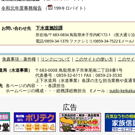
令和元年度事務報告
（
199キロバイト）
下水道施設課
お問い合わせ先
所在地/〒683-0834 鳥取県米子市内町172-1 （医大通り
電話/0859-34-1379 ファクシミリ/0859-34-7522 Eメール/
|
免責事項・著作権
|
リンクについて
|
このサイトの使い方
|
このサイ
道局（水道事業）
〒683-0008 鳥取県米子市車尾南二丁目8番1号
代表番号：0859-32-6111 FAX：0859-23-3530
上下水道局（水道事業）各課の主な担当業務や直通
先
各ページの内容・・・各課担当
ホームページの構成・・・総務課総務担当 Eメール：
suido-keikaku
広告