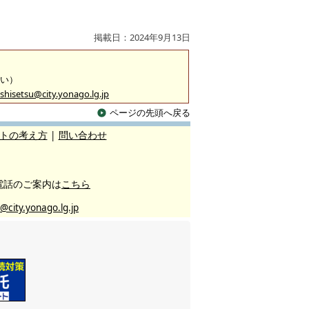
掲載日：2024年9月13日
沿い）
shisetsu@city.yonago.lg.jp
ページの先頭へ戻る
トの考え方
|
問い合わせ
電話のご案内は
こちら
@city.yonago.lg.jp