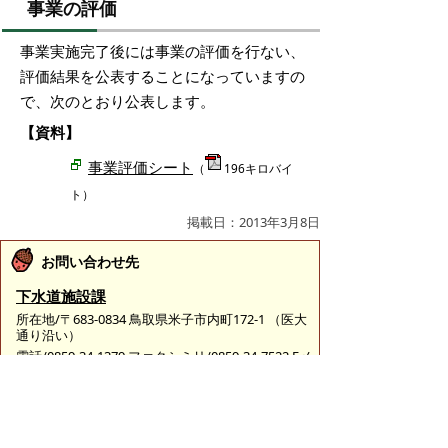
事業の評価
事業実施完了後には事業の評価を行ない、
評価結果を公表することになっていますの
で、次のとおり公表します。
【資料】
事業評価シート
（
196キロバイ
ト）
掲載日：2013年3月8日
お問い合わせ先
下水道施設課
所在地/〒683-0834 鳥取県米子市内町172-1 （医大
通り沿い）
電話/0859-34-1379 ファクシミリ/0859-34-7522 Eメ
ール/
shisetsu@city.yonago.lg.jp
ページの先頭へ戻る
プライバシーポリシー
|
免責事項・著作権