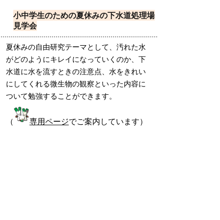
小中学生のための夏休みの下水道処理場
見学会
夏休みの自由研究テーマとして、汚れた水
がどのようにキレイになっていくのか、下
水道に水を流すときの注意点、水をきれい
にしてくれる微生物の観察といった内容に
ついて勉強することができます。
（
専用ページ
でご案内しています）
掲載日：2024年7月1日
お問い合わせ先
下水道施設課
所在地/〒683-0834 鳥取県米子市内町172-1 （医大
通り沿い）
電話/0859-34-1379 ファクシミリ/0859-34-7522 Eメ