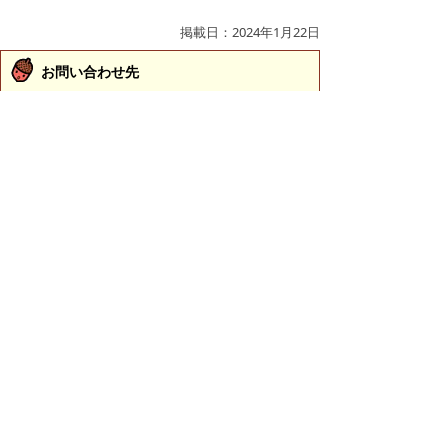
掲載日：2024年1月22日
お問い合わせ先
下水道整備課
所在地/〒683-0834 鳥取県米子市内町172-1 （医大
通り沿い）
電話/0859-34-1397 ファクシミリ/0859-34-7522 Eメ
ール/
seibi@city.yonago.lg.jp
ページの先頭へ戻る
プライバシーポリシー
|
免責事項・著作権
|
リンクについて
|
このサイトの使い方
|
このサイトの考え方
|
問い合わせ
米子市上下水道局（水道事業）
〒683-0008 鳥取県米子市車尾南二丁目8番1号
代表番号：0859-32-6111 FAX：0859-23-3530
上下水道局（水道事業）各課の主な担当業務や直通電
話のご案内は
こちら