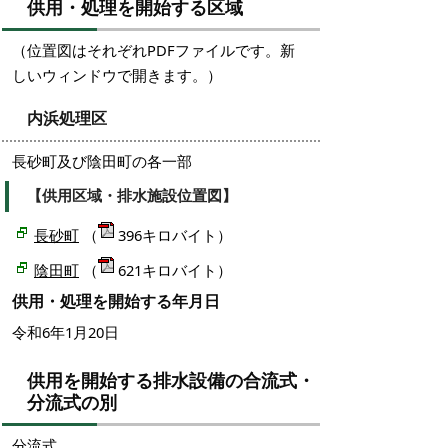
供用・処理を開始する区域
（位置図はそれぞれPDFファイルです。新
しいウィンドウで開きます。）
内浜処理区
長砂町及び陰田町の各一部
【供用区域・排水施設位置図】
長砂町
（
396キロバイト）
陰田町
（
621キロバイト）
供用・処理を開始する年月日
令和6年1月20日
供用を開始する排水設備の合流式・
分流式の別
分流式