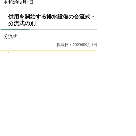
令和5年9月1日
供用を開始する排水設備の合流式・
分流式の別
分流式
掲載日：2023年9月1日
お問い合わせ先
下水道整備課
所在地/〒683-0834 鳥取県米子市内町172-1 （医大
通り沿い）
電話/0859-34-1397 ファクシミリ/0859-34-7522 Eメ
ール/
seibi@city.yonago.lg.jp
ページの先頭へ戻る
プライバシーポリシー
|
免責事項・著作権
|
リンクについて
|
このサイトの使い方
|
このサイトの考え方