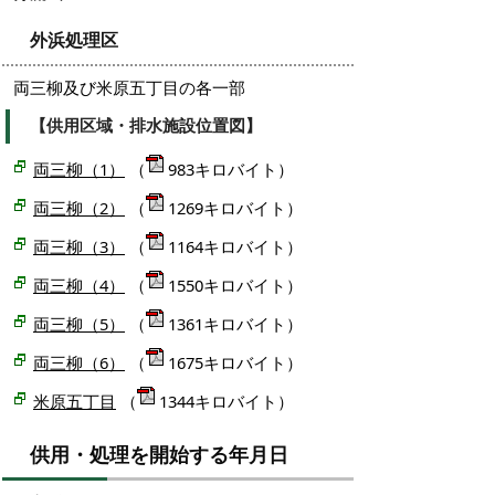
外浜処理区
両三柳及び米原五丁目の各一部
【供用区域・排水施設位置図】
両三柳（1）
（
983キロバイト）
両三柳（2）
（
1269キロバイト）
両三柳（3）
（
1164キロバイト）
両三柳（4）
（
1550キロバイト）
両三柳（5）
（
1361キロバイト）
両三柳（6）
（
1675キロバイト）
米原五丁目
（
1344キロバイト）
供用・処理を開始する年月日