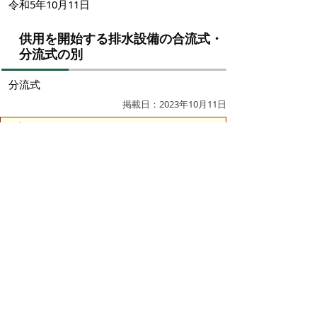
令和5年10月11日
供用を開始する排水設備の合流式・
分流式の別
分流式
掲載日：2023年10月11日
お問い合わせ先
下水道整備課
所在地/〒683-0834 鳥取県米子市内町172-1 （医大
通り沿い）
電話/0859-34-1397 ファクシミリ/0859-34-7522 Eメ
ール/
seibi@city.yonago.lg.jp
ページの先頭へ戻る
プライバシーポリシー
|
免責事項・著作権
|
リンクについて
|
このサイトの使い方
|
このサイトの考え方