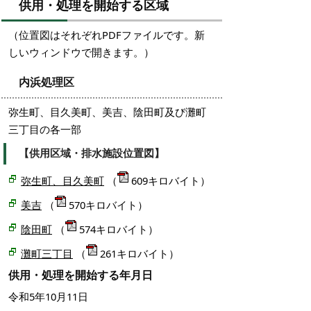
供用・処理を開始する区域
（位置図はそれぞれPDFファイルです。新
しいウィンドウで開きます。）
内浜処理区
弥生町、目久美町、美吉、陰田町及び灘町
三丁目の各一部
【供用区域・排水施設位置図】
弥生町、目久美町
（
609キロバイト）
美吉
（
570キロバイト）
陰田町
（
574キロバイト）
灘町三丁目
（
261キロバイト）
供用・処理を開始する年月日
令和5年10月11日