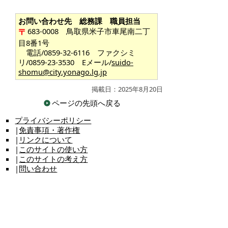
お問い合わせ先 総務課 職員担当
683-0008 鳥取県米子市車尾南二丁
目8番1号
電話/0859-32-6116 ファクシミ
リ/0859-23-3530 Eメール/
suido-
shomu@city.yonago.lg.jp
掲載日：2025年8月20日
ページの先頭へ戻る
プライバシーポリシー
|
免責事項・著作権
|
リンクについて
|
このサイトの使い方
|
このサイトの考え方
|
問い合わせ
米子市上下水道局（水道事業）
〒683-0008 鳥取県米子市車尾南二丁目8番1号
代表番号：0859-32-6111 FAX：0859-23-3530
上下水道局（水道事業）各課の主な担当業務や直通電
話のご案内は
こちら
お問い合わせ先