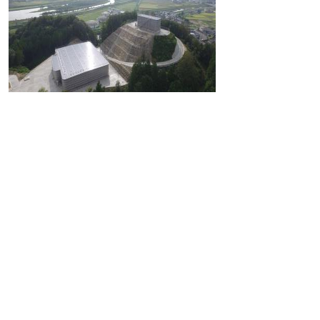
お問い合わせは、水道設計監理課 改良担当
まで
〒683-0008 鳥取県米子市車尾南2丁目8番1
号
電話（0859）32-9920
ファクシミリ（0859）23-3530
Eメール：
suido-sisetu@city.yonago.lg.jp
掲載日：2017年2月8日
ページの先頭へ戻る