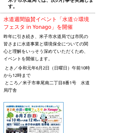
米子市水道局では、次の行事を実施しま
す。
水道週間協賛イベント「水道☆環境
フェスタ in Yonago」を開催
昨年に引き続き、米子市水道局では市民の
皆さまに水道事業と環境保全についての関
心と理解をいっそう深めていただくため、
イベントを開催します。
とき／令和元年6月2日（日曜日）午前10時
から12時まで
ところ／米子市車尾南二丁目8番1号 水道
局庁舎