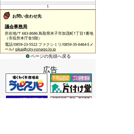
1
お問い合わせ先
議会事務局
所在地/〒683-8686 鳥取県米子市加茂町1丁目1番地
（市役所本庁舎5階）
電話/0859-23-5522 ファクシミリ/0859-35-6464 Eメ
ール/
gikai@city.yonago.lg.jp
ページの先頭へ戻る
広告