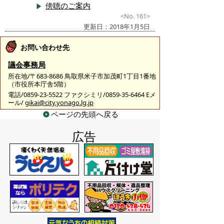
傍聴のご案内
<No. 161>
更新日：2018年1月5日
お問い合わせ先
議会事務局
所在地/〒683-8686 鳥取県米子市加茂町1丁目1番地
（市役所本庁舎5階）
電話/0859-23-5522 ファクシミリ/0859-35-6464 Eメ
ール/
gikai@city.yonago.lg.jp
ページの先頭へ戻る
広告