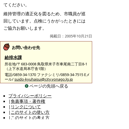
てください。
維持管理の適正化を図るため、市職員が巡
回しています。点検にうかがったときには
ご協力お願いします。
掲載日：2005年10月21日
お問い合わせ先
給排水課
所在地/〒683-0008 鳥取県米子市車尾南二丁目8-1
（上下水道局本庁舎1階）
電話/0859-34-1370 ファクシミリ/0859-34-7515 Eメ
ール/
suido-kyuhaisui@city.yonago.lg.jp
ページの先頭へ戻る
プライバシーポリシー
|
免責事項・著作権
|
リンクについて
|
このサイトの使い方
|
このサイトの考え方
|
問い合わせ