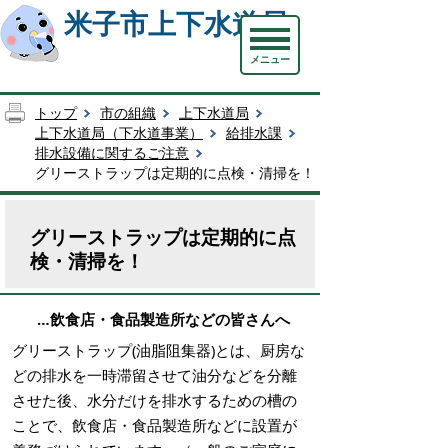
米子市上下水道局
メニュー
トップ
市の組織
上下水道局
上下水道局（下水道事業）
給排水課
排水設備に関するご注意
グリーストラップは定期的に点検・清掃を！
グリーストラップは定期的に点
検・清掃を！
…飲食店・食品製造所などの皆さんへ
グリーストラップ(油脂阻集器)とは、厨房な
どの排水を一時滞留させて油分などを分離
させた後、水分だけを排水するための槽の
ことで、飲食店・食品製造所などに設置が