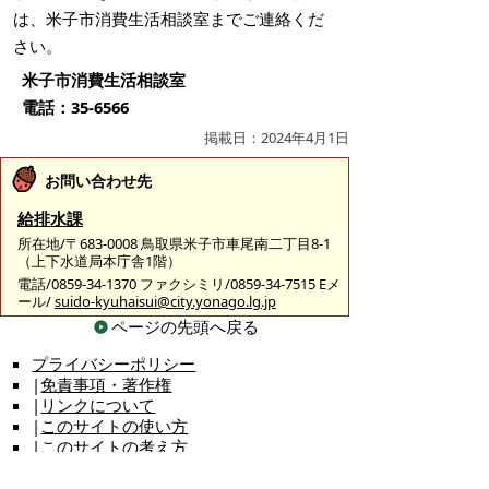
は、米子市消費生活相談室までご連絡くだ
さい。
米子市消費生活相談室
電話：35-6566
掲載日：2024年4月1日
お問い合わせ先
給排水課
所在地/〒683-0008 鳥取県米子市車尾南二丁目8-1
（上下水道局本庁舎1階）
電話/0859-34-1370 ファクシミリ/0859-34-7515 Eメ
ール/
suido-kyuhaisui@city.yonago.lg.jp
ページの先頭へ戻る
プライバシーポリシー
|
免責事項・著作権
|
リンクについて
|
このサイトの使い方
|
このサイトの考え方
|
問い合わせ