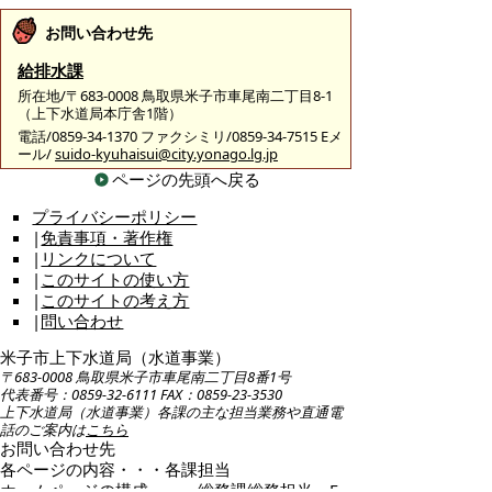
お問い合わせ先
給排水課
所在地/〒683-0008 鳥取県米子市車尾南二丁目8-1
（上下水道局本庁舎1階）
電話/0859-34-1370 ファクシミリ/0859-34-7515 Eメ
ール/
suido-kyuhaisui@city.yonago.lg.jp
ページの先頭へ戻る
プライバシーポリシー
|
免責事項・著作権
|
リンクについて
|
このサイトの使い方
|
このサイトの考え方
|
問い合わせ
米子市上下水道局（水道事業）
〒683-0008 鳥取県米子市車尾南二丁目8番1号
代表番号：0859-32-6111 FAX：0859-23-3530
上下水道局（水道事業）各課の主な担当業務や直通電
話のご案内は
こちら
お問い合わせ先
各ページの内容・・・各課担当
ホームページの構成・・・総務課総務担当 E