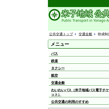
米子地域 公
Public Transport in Yonago A
公共交通トップ
交通全般
助成制
メニュー
バス
鉄道
タクシー
航空
交通全般
わいわいパス（米子地域バス電子チケ
ット）
公共交通の利用のすすめ