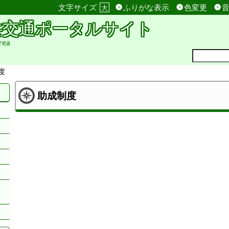
文字サイズ
ふりがな表示
色変更
大
共交通ポータルサイト
rea
度
助成制度